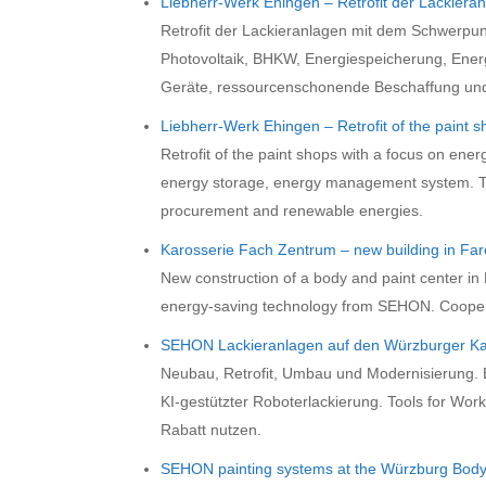
Liebherr-Werk Ehingen – Retrofit der Lackiera
Retrofit der Lackieranlagen mit dem Schwerpunk
Photovoltaik, BHKW, Energiespeicherung, Ene
Geräte, ressourcenschonende Beschaffung und
Liebherr-Werk Ehingen – Retrofit of the paint 
Retrofit of the paint shops with a focus on ene
energy storage, energy management system. Th
procurement and renewable energies.
Karosserie Fach Zentrum – new building in Fa
New construction of a body and paint center i
energy-saving technology from SEHON. Coopera
SEHON Lackieranlagen auf den Würzburger Ka
Neubau, Retrofit, Umbau und Modernisierung.
KI-gestützter Roboterlackierung. Tools for Work,
Rabatt nutzen.
SEHON painting systems at the Würzburg Bo