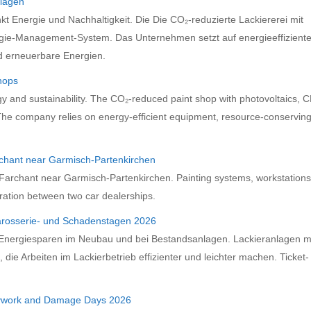
nlagen
t Energie und Nachhaltigkeit. Die Die CO₂-reduzierte Lackiererei mit
rgie-Management-System. Das Unternehmen setzt auf energieeffizient
 erneuerbare Energien.
shops
rgy and sustainability. The CO₂-reduced paint shop with photovoltaics, 
e company relies on energy-efficient equipment, resource-conservin
rchant near Garmisch-Partenkirchen
n Farchant near Garmisch-Partenkirchen. Painting systems, workstation
tion between two car dealerships.
rosserie- und Schadenstagen 2026
 Energiesparen im Neubau und bei Bestandsanlagen. Lackieranlagen m
 die Arbeiten im Lackierbetrieb effizienter und leichter machen. Ticket-
dywork and Damage Days 2026