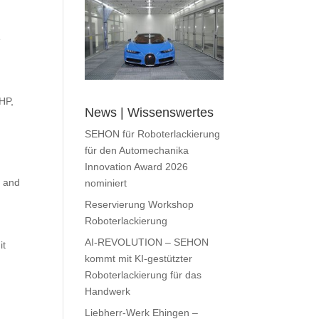
e
CHP,
News | Wissenswertes
g
SEHON für Roboterlackierung
für den Automechanika
Innovation Award 2026
s and
nominiert
Reservierung Workshop
Roboterlackierung
AI-REVOLUTION – SEHON
it
kommt mit KI-gestützter
Roboterlackierung für das
Handwerk
Liebherr-Werk Ehingen –