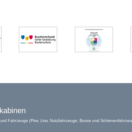
rkabinen
 und Fahrzeuge (Pkw, Lkw, Nutzfahrzeuge, Busse und Schienenfahrzeu