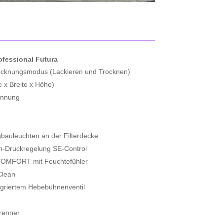
fessional Futura
ocknungsmodus (Lackieren und Trocknen)
 x Breite x Höhe)
innung
bauleuchten an der Filterdecke
n-Druckregelung SE-Control
COMFORT mit Feuchtefühler
Clean
egriertem Hebebühnenventil
renner