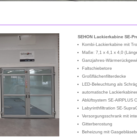
SEHON Lackierkabine SE-Pro
Kombi-Lackierkabine mit Tr
Maße: 7,1 x 4,1 x 4,0 (Länge
Ganzjahres-Wärmerückgew
Faltschiebetore
Großflächenfilterdecke
LED-Beleuchtung als Schräg
automatische Lackierkabine
Ablüftsystem SE-AIRPLUS 
Labyrinthfiltration SE-Supra
Versorgungsschrank mit int
Gitterberostung
Beheizung mit Gasgebläseb