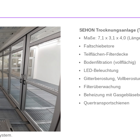
SEHON Trocknungsanlage (T
Maße: 7,1 x 3,1 x 4,0 (Länge
Faltschiebetore
Teilflächen-Filterdecke
Bodenfiltration (vollflächig)
LED-Beleuchtung
Gitterberostung, Vollberostu
Filterüberwachung
Beheizung mit Gasgebläseb
Quertransportschienen
ystem.