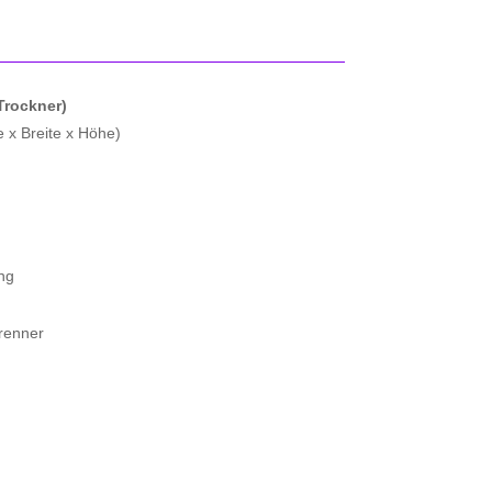
rockner)
 x Breite x Höhe)
ng
renner