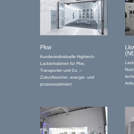
Pkw
Lkw
(Nf
Kundenindividuelle Hightech-
Lack
Lackierkabinen für Pkw,
Nutz
Transporter und Co. –
tech
Zukunftssicher, energie- und
Anfo
prozessoptimiert.