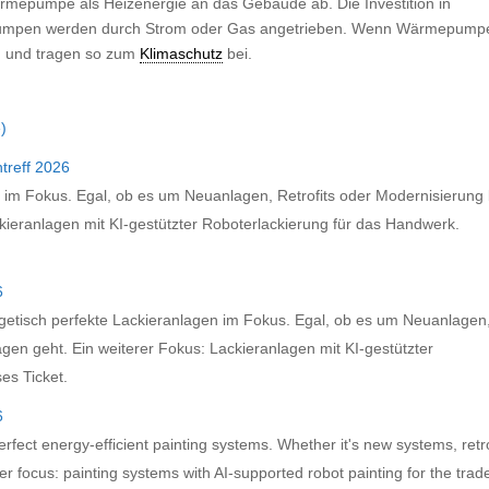
mepumpe als Heizenergie an das Gebäude ab. Die Investition in
pumpen werden durch Strom oder Gas angetrieben. Wenn Wärmepump
 und tragen so zum
Klimaschutz
bei.
)
treff 2026
 im Fokus. Egal, ob es um Neuanlagen, Retrofits oder Modernisierung 
kieranlagen mit KI-gestützter Roboterlackierung für das Handwerk.
6
getisch perfekte Lackieranlagen im Fokus. Egal, ob es um Neuanlagen
gen geht. Ein weiterer Fokus: Lackieranlagen mit KI-gestützter
es Ticket.
6
rfect energy-efficient painting systems. Whether it's new systems, retro
r focus: painting systems with AI-supported robot painting for the trad