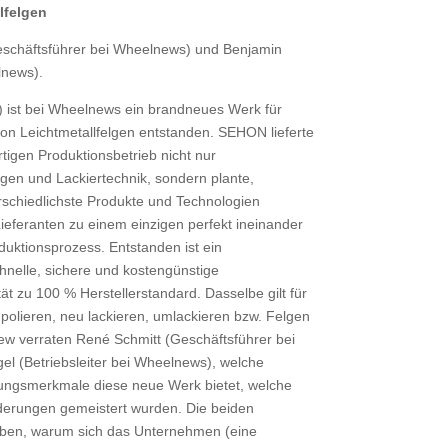
lfelgen
eschäftsführer bei Wheelnews) und Benjamin
lnews).
 ist bei Wheelnews ein brandneues Werk für
n Leichtmetallfelgen entstanden. SEHON lieferte
rtigen Produktionsbetrieb nicht nur
agen und Lackiertechnik, sondern plante,
erschiedlichste Produkte und Technologien
ieferanten zu einem einzigen perfekt ineinander
uktionsprozess. Entstanden ist ein
hnelle, sichere und kostengünstige
ät zu 100 % Herstellerstandard. Dasselbe gilt für
polieren, neu lackieren, umlackieren bzw. Felgen
iew verraten René Schmitt (Geschäftsführer bei
l (Betriebsleiter bei Wheelnews), welche
lungsmerkmale diese neue Werk bietet, welche
erungen gemeistert wurden. Die beiden
en, warum sich das Unternehmen (eine