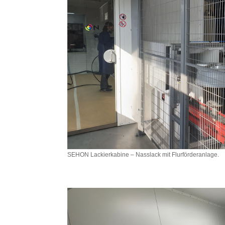
SEHON Lackierkabine – Nasslack mit Flurförderanlage.