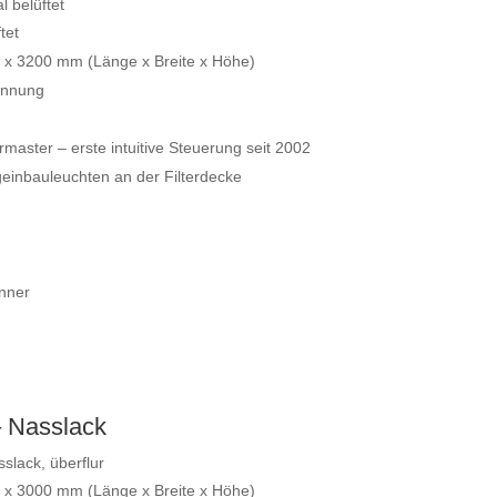
 belüftet
tet
 3200 mm (Länge x Breite x Höhe)
innung
aster – erste intuitive Steuerung seit 2002
einbauleuchten an der Filterdecke
nner
 Nasslack
lack, überflur
 3000 mm (Länge x Breite x Höhe)