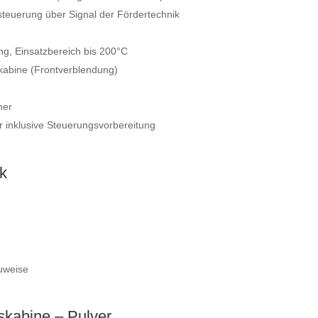
teuerung über Signal der Fördertechnik
, Einsatzbereich bis 200°C
kabine (Frontverblendung)
ner
inklusive Steuerungsvorbereitung
k
uweise
skabine – Pulver