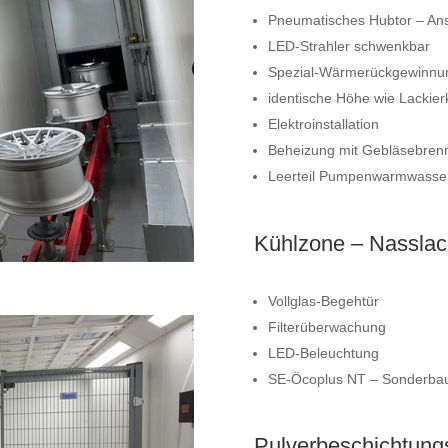
Pneumatisches Hubtor – Ans
LED-Strahler schwenkbar
Spezial-Wärmerückgewinnung
identische Höhe wie Lackier
Elektroinstallation
Beheizung mit Gebläsebren
Leerteil Pumpenwarmwasser 
Kühlzone – Nasslac
Vollglas-Begehtür
Filterüberwachung
LED-Beleuchtung
SE-Öcoplus NT – Sonderba
Pulverbeschichtung