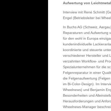
Aufwertung von Leichtmetal
Interview mit René Schmitt (G
Engel (Betriebsleiter bei Whee
In Buchs AG (Schweiz, Aargau)
Reparaturen und Aufwertung vo
für den wohl in Europa einziga
kundenindividuelle Lackieranl
koordinierte und steuerte unt
verschiedener Hersteller und L
verzahnten Workflow- und Prod
Spezialunternehmen für die sc
Felgenreparatur in einer Qualit
die Felgenaufwertung (Felgen 
im Bi-Color-Design). Im Interv
Wheelnews) und Benjamin Enge
Besonderheiten und Alleinstel
Herausforderungen und Anford
Wheelnews-Manager beschreib