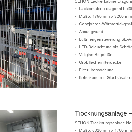
SEHON Lackierkabine Diagonal
Lackierkabine diagonal belüf
Maße: 4750 mm x 3200 mm x
Ganzjahres-Wärmerückgew
Absaugwand
Luftmengensteuerung SE-Airm
LED-Beleuchtung als Schräg
Vollglas-Begehtür
Großflächenfilterdecke
Filterüberwachung
Beheizung mit Glasbläsebre
Trocknungsanlage –
SEHON Trocknungsanlage Nass
Maße: 6820 mm x 4700 mm x