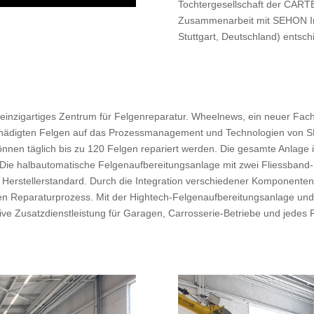
Tochtergesellschaft der CARTE
Zusammenarbeit mit SEHON In
Stuttgart, Deutschland) entsch
t einzigartiges Zentrum für Felgenreparatur. Wheelnews, ein neuer F
eschädigten Felgen auf das Prozessmanagement und Technologien von
nen täglich bis zu 120 Felgen repariert werden. Die gesamte Anlage is
Die halbautomatische Felgenaufbereitungsanlage mit zwei Fliessband-
M Herstellerstandard. Durch die Integration verschiedener Komponenten 
en Reparaturprozess. Mit der Hightech-Felgenaufbereitungsanlage und
ktive Zusatzdienstleistung für Garagen, Carrosserie-Betriebe und jede