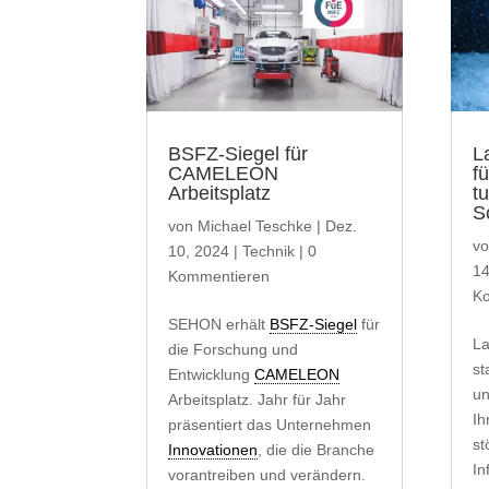
BSFZ-Siegel für
L
CAMELEON
f
Arbeitsplatz
t
S
von
Michael Teschke
|
Dez.
v
10, 2024
|
Technik
| 0
14
Kommentieren
K
SEHON erhält
BSFZ-Siegel
für
La
die Forschung und
st
Entwicklung
CAMELEON
un
Arbeitsplatz. Jahr für Jahr
Ih
präsentiert das Unternehmen
st
Innovationen
, die die Branche
In
vorantreiben und verändern.