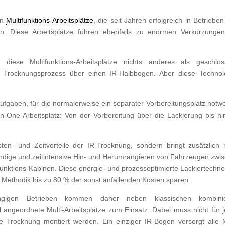
en
Multifunktions-Arbeitsplätze
, die seit Jahren erfolgreich in Betriebe
n. Diese Arbeitsplätze führen ebenfalls zu enormen Verkürzunge
diese Multifunktions-Arbeitsplätze nichts anderes als geschlo
en Trocknungsprozess über einen IR-Halbbogen. Aber diese Technol
Aufgaben, für die normalerweise ein separater Vorbereitungsplatz notw
l-in-One-Arbeitsplatz: Von der Vorbereitung über die Lackierung bis hi
sten- und Zeitvorteile der IR-Trocknung, sondern bringt zusätzlich
endige und zeitintensive Hin- und Herumrangieren von Fahrzeugen zwi
ifunktions-Kabinen. Diese energie- und prozessoptimierte Lackiertechno
len Methodik bis zu 80 % der sonst anfallenden Kosten sparen.
gigen Betrieben kommen daher neben klassischen kombinie
 angeordnete Multi-Arbeitsplätze zum Einsatz. Dabei muss nicht für 
ie Trocknung montiert werden. Ein einziger IR-Bogen versorgt alle M