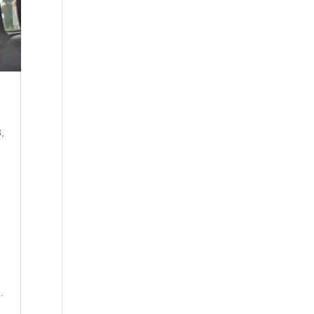
,
,
.