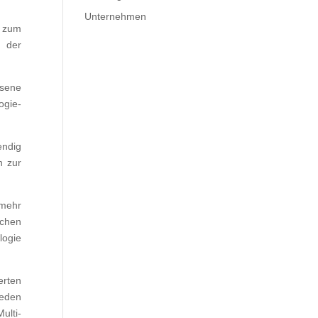
Unternehmen
n zum
n der
ssene
ogie-
endig
n zur
 mehr
schen
logie
rten
jeden
ulti-