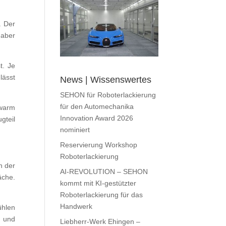
. Der
 aber
t. Je
lässt
News | Wissenswertes
SEHON für Roboterlackierung
für den Automechanika
 warm
Innovation Award 2026
gteil
nominiert
Reservierung Workshop
Roboterlackierung
n der
AI-REVOLUTION – SEHON
äche.
kommt mit KI-gestützter
Roboterlackierung für das
Handwerk
ühlen
 und
Liebherr-Werk Ehingen –