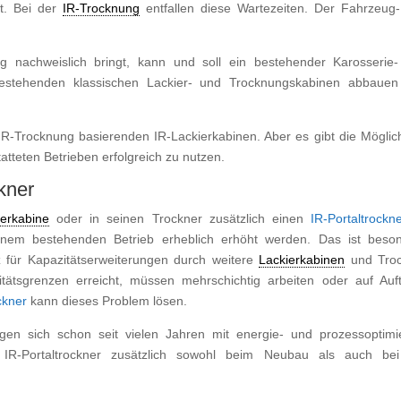
t. Bei der
IR-Trocknung
entfallen diese Wartezeiten. Der Fahrzeug
nung nachweislich bringt, kann und soll ein bestehender Karosserie
ne bestehenden klassischen Lackier- und Trocknungskabinen abbaue
IR-Trocknung basierenden IR-Lackierkabinen. Aber es gibt die Möglich
tatteten Betrieben erfolgreich zu nutzen.
kner
erkabine
oder in seinen Trockner zusätzlich einen
IR-Portaltrockn
einem bestehenden Betrieb erheblich erhöht werden. Das ist beso
z für Kapazitätserweiterungen durch weitere
Lackierkabinen
und Troc
tätsgrenzen erreicht, müssen mehrschichtig arbeiten oder auf Auf
ckner
kann dieses Problem lösen.
gen sich schon seit vielen Jahren mit energie- und prozessoptimi
n IR-Portaltrockner zusätzlich sowohl beim Neubau als auch be