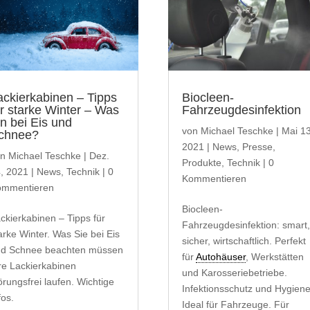
ackierkabinen – Tipps
Biocleen-
ür starke Winter – Was
Fahrzeugdesinfektion
un bei Eis und
von
Michael Teschke
|
Mai 13
chnee?
2021
|
News
,
Presse
,
on
Michael Teschke
|
Dez.
Produkte
,
Technik
| 0
, 2021
|
News
,
Technik
| 0
Kommentieren
ommentieren
Biocleen-
ckierkabinen – Tipps für
Fahrzeugdesinfektion: smart
arke Winter. Was Sie bei Eis
sicher, wirtschaftlich. Perfekt
d Schnee beachten müssen
für
Autohäuser
, Werkstätten
re Lackierkabinen
und Karosseriebetriebe.
örungsfrei laufen. Wichtige
Infektionsschutz und Hygiene
fos.
Ideal für Fahrzeuge. Für