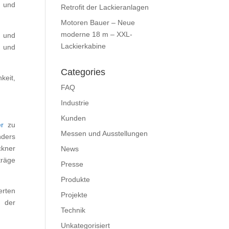
- und
Retrofit der Lackieranlagen
Motoren Bauer – Neue
moderne 18 m – XXL-
- und
Lackierkabine
n und
Categories
keit,
FAQ
Industrie
Kunden
er
zu
Messen und Ausstellungen
nders
kner
News
träge
Presse
Produkte
erten
Projekte
i der
Technik
Unkategorisiert