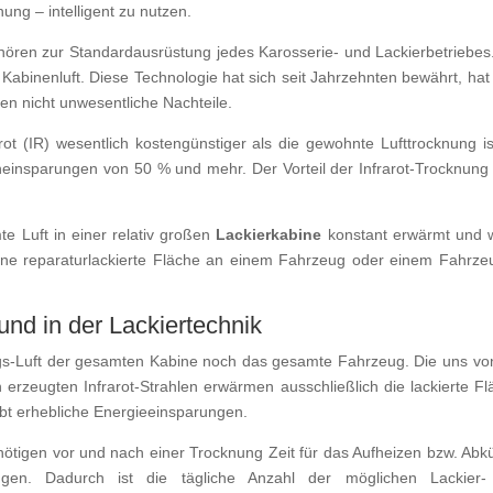
ung – intelligent zu nutzen.
ören zur Standardausrüstung jedes Karosserie- und Lackierbetriebes
abinenluft. Diese Technologie hat sich seit Jahrzehnten bewährt, hat
n nicht unwesentliche Nachteile.
rot (IR) wesentlich kostengünstiger als die gewohnte Lufttrocknung is
insparungen von 50 % und mehr. Der Vorteil der Infrarot-Trocknung 
te Luft in einer relativ großen
Lackierkabine
konstant erwärmt und
eine reparaturlackierte Fläche an einem Fahrzeug oder einem Fahrzeu
und in der Lackiertechnik
s-Luft der gesamten Kabine noch das gesamte Fahrzeug. Die uns vo
 erzeugten Infrarot-Strahlen erwärmen ausschließlich die lackierte Fl
bt erhebliche Energieeinsparungen.
nötigen vor und nach einer Trocknung Zeit für das Aufheizen bzw. Abk
gen. Dadurch ist die tägliche Anzahl der möglichen Lackier-