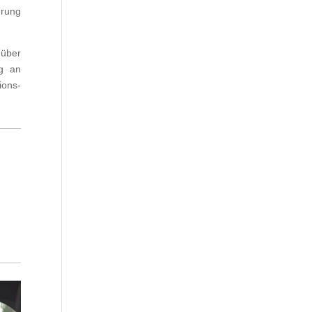
erung
 über
eg an
ions-